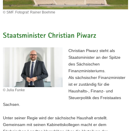
a
© SMF. Fotograf: Rainer Boehme
v
i
g
a
Staatsminister Christian Piwarz
t
i
Christian Piwarz steht als
o
Staatsminister an der Spitze
n
des Sächsischen
Finanzministeriums.
Als sächsischer Finanzminister
ist er zuständig für die
© Julia Funke
Haushalts-, Finanz- und
Steuerpolitik des Freistaates
Sachsen.
Unter seiner Regie wird der sächsische Haushalt erstellt.
Gemeinsam mit seinen Kabinettskollegen macht er dem