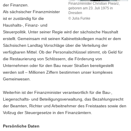
Finanzminister Christian Piwarz,
der Finanzen.
a
geboren am 23. Juli 1975 in
Als sächsischer Finanzminister
Dresden
v
ist er zuständig für die
© Julia Funke
i
Finanzminister
Haushalts-, Finanz- und
g
Christian
Steuerpolitik. Unter seiner Regie wird der sächsische Haushalt
a
Piwarz,
erstellt. Gemeinsam mit seinen Kabinettskollegen macht er dem
geboren
t
Sächsischen Landtag Vorschläge über die Verteilung der
am
i
23.
verfügbaren Mittel. Ob der Personalschlüssel stimmt, ob Geld für
o
Juli
die Restaurierung von Schlössern, die Förderung von
n
1975
Unternehmen oder für den Bau neuer Straßen bereitgestellt
in
werden soll – Millionen Ziffern bestimmen unser komplexes
Dresden
Gemeinwesen.
Weiterhin ist der Finanzminister verantwortlich für die Bau-,
Liegenschafts- und Beteiligungsverwaltung, das Bezahlungsrecht
der Beamten, Richter und Arbeitnehmer des Freistaates sowie den
Vollzug der Steuergesetze in den Finanzämtern.
Persönliche Daten