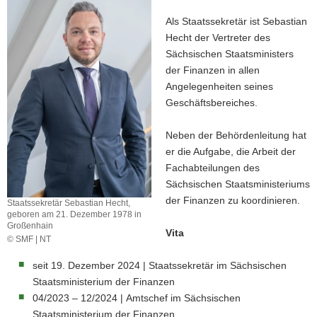
Als Staatssekretär ist Sebastian
Hecht der Vertreter des
Sächsischen Staatsministers
der Finanzen in allen
Angelegenheiten seines
Geschäftsbereiches.
Neben der Behördenleitung hat
er die Aufgabe, die Arbeit der
Fachabteilungen des
Sächsischen Staatsministeriums
der Finanzen zu koordinieren.
Staatssekretär Sebastian Hecht,
geboren am 21. Dezember 1978 in
Großenhain
Vita
© SMF | NT
Staatssekretär
Sebastian
seit 19. Dezember 2024 | Staatssekretär im Sächsischen
Hecht,
Staatsministerium der Finanzen
geboren
04/2023 – 12/2024 | Amtschef im Sächsischen
am
Staatsministerium der Finanzen