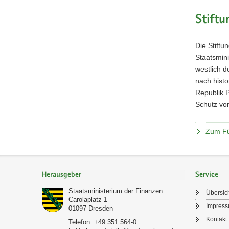
Stift
Die Stift
Staatsmin
westlich d
nach histo
Republik 
Schutz vo
Zum Fü
Footer-
Bereich
Herausgeber
Service
Staatsministerium der Finanzen
Übersic
Carolaplatz 1
Impres
01097
Dresden
Kontakt
Telefon:
+49 351 564-0