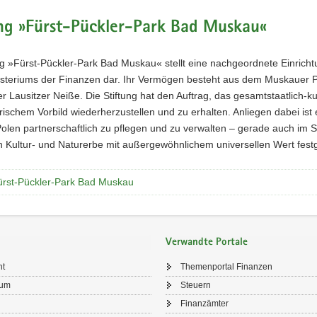
ung »Fürst-Pückler-Park Bad Muskau«
ung »Fürst-Pückler-Park Bad Muskau« stellt eine nachgeordnete Einric
isteriums der Finanzen dar. Ihr Vermögen besteht aus dem Muskauer Pa
er Lausitzer Neiße. Die Stiftung hat den Auftrag, das gesamtstaatlic
rischem Vorbild wiederherzustellen und zu erhalten. Anliegen dabei i
Polen partnerschaftlich zu pflegen und zu verwalten – gerade auch im
n Kultur- und Naturerbe mit außergewöhnlichem universellen Wert fest
rst-Pückler-Park Bad Muskau
Verwandte Portale
ht
Themenportal Finanzen
sum
Steuern
Finanzämter