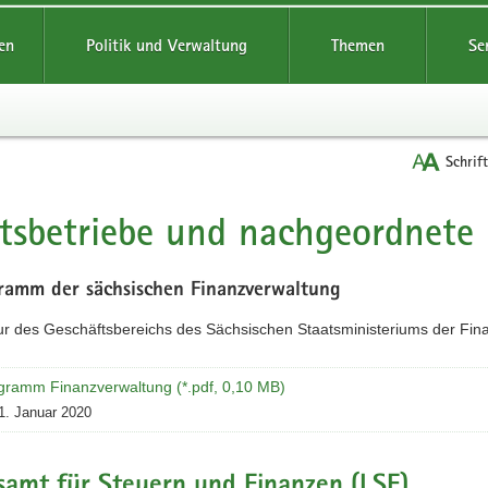
reifende
en
Politik und Verwaltung
Themen
Se
Schrif
tsbetriebe und nachgeordnete
t
ramm der sächsischen Finanzverwaltung
ur des Geschäftsbereichs des Sächsischen Staatsministeriums der Fin
gramm Finanzverwaltung (*.pdf, 0,10 MB)
1. Januar 2020
samt für Steuern und Finanzen (LSF)