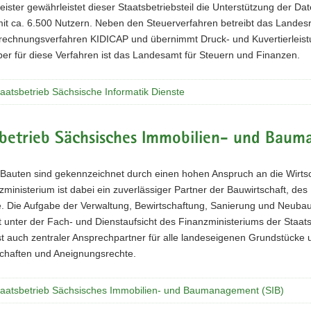
leister gewährleistet dieser Staatsbetriebsteil die Unterstützung der D
it ca. 6.500 Nutzern. Neben den Steuerverfahren betreibt das Lande
echnungsverfahren KIDICAP und übernimmt Druck- und Kuvertierleis
er für diese Verfahren ist das Landesamt für Steuern und Finanzen.
aatsbetrieb Sächsische Informatik Dienste
sbetrieb Sächsisches Immobilien- und Baum
 Bauten sind gekennzeichnet durch einen hohen Anspruch an die Wirtsch
ministerium ist dabei ein zuverlässiger Partner der Bauwirtschaft, des
e. Die Aufgabe der Verwaltung, Bewirtschaftung, Sanierung und Neuba
 unter der Fach- und Dienstaufsicht des Finanzministeriums der Sta
ist auch zentraler Ansprechpartner für alle landeseigenen Grundstücke
schaften und Aneignungsrechte.
aatsbetrieb Sächsisches Immobilien- und Baumanagement (SIB)