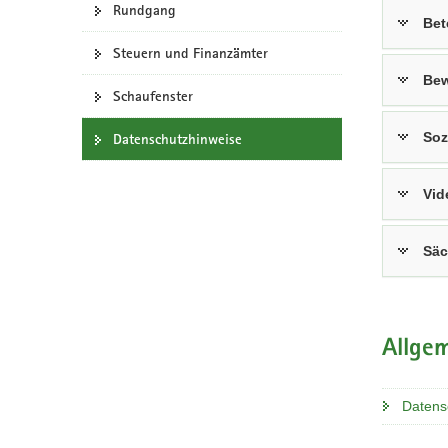
Rundgang
a
Bet
v
Steuern und Finanzämter
i
Bew
g
Schaufenster
a
Soz
t
Datenschutzhinweise
i
o
Vid
n
Säc
Allge
Datens